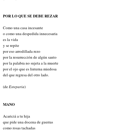
POR LO QUE SE DEBE REZAR
Como una casa incesante
o como una despedida innecesaria
es la vida
y se repite
por eso arrodillada rezo
por la resurrección de algún santo
por la palabra no sujeta a la muerte
por el ojo que es linterna miedosa
del que regresa del otro lado.
(de
Esteparia
)
MANO
Acariciá a tu hija
que pide una docena de guerras
como rosas tachadas