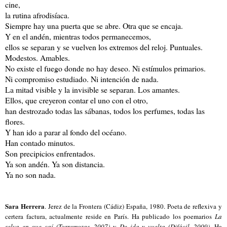
cine,
la rutina afrodisíaca.
Siempre hay una puerta que se abre. Otra que se encaja.
Y en el andén, mientras todos permanecemos,
ellos se separan y se vuelven los extremos del reloj. Puntuales.
Modestos. Amables.
No existe el fuego donde no hay deseo. Ni estímulos primarios.
Ni compromiso estudiado. Ni intención de nada.
La mitad visible y la invisible se separan. Los amantes.
Ellos, que creyeron contar el uno con el otro,
han destrozado todas las sábanas, todos los perfumes, todas las
flores.
Y han ido a parar al fondo del océano.
Han contado minutos.
Son precipicios enfrentados.
Ya son andén. Ya son distancia.
Ya no son nada.
Sara Herrera
.
Jerez de la Frontera (Cádiz) España, 1980. Poeta de reflexiva y
certera factura, actualmente reside en París. Ha publicado los poemarios
La
selva en que caí (Torremozas, 2007)
y
De ida y vuelta
(Difácil, 2009).
Ha